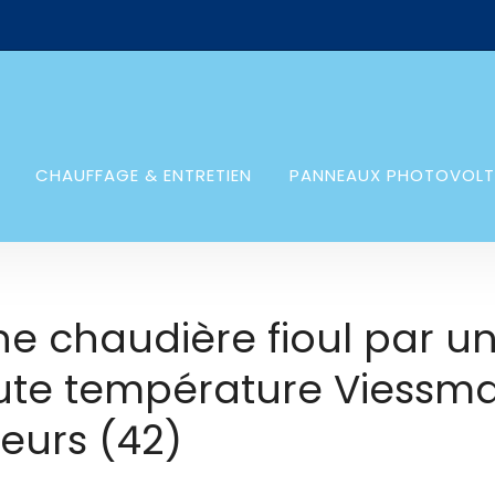
CHAUFFAGE & ENTRETIEN
PANNEAUX PHOTOVOLT
 chaudière fioul par u
ute température Viessm
Feurs (42)