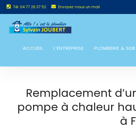
Tél: 04 77 26 37 52
Envoyez-nous un mail
ACCUEIL
L’ENTREPRISE
PLOMBERIE & SDB
Remplacement d’une
pompe à chaleur ha
à 