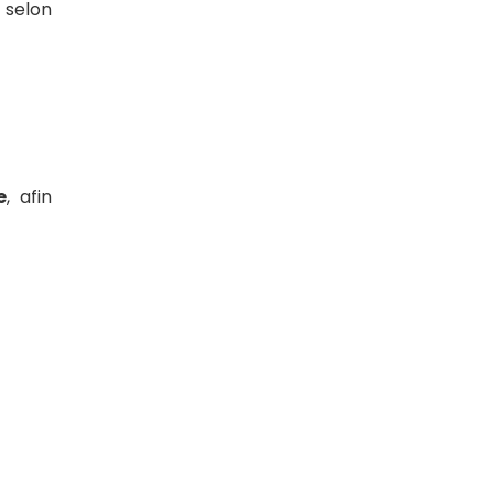
 selon
e
, afin