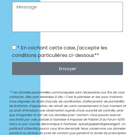
* En cochant cette case, j'accepte les
conditions particulières ci-dessous**
Envoyer
** Les données personnelles communiquées sont nécessaires aux fins de vous
contacter. Elles sont destinées à Allo ! C’est le plombier
et ses sous-traitants.
Vous disposez de droits d’accès, de rectification, d’effacement, de portabilité,
de limitation, d’opposition, de retrait de votre consentement à tout moment et
du droit d’introduire une réclamation auprès d’une autorité de contrôle, ainsi
que d’organiser le sort de vos données post-mortem. Vous pouvez exercer
ces droits par voie postale à l’adresse 6 Impasse de Palatin
ZI du Forum
42110
Feurs ou par courrier électronique à l’adresse
sylvain.joubert42@orange.fr.
Un
justificatif d’identité pourra vous être demandé. Nous conservons vos données
pendant la période de prise de contact puis pendant la durée de prescription