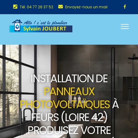
Tél: 04 77 26 37 52
Envoyez-nous un mail
INSTALLATION DE
PANNEAUX
PHOTOVOLTAÏQUES
À
FEURS (LOIRE 42)
PRODUISEZ VOTRE