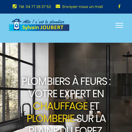
Tél: 04 77 26 37 52
Envoyez-nous un mail
PLOMBIERS À FEURS :
VOTRE EXPERT EN
CHAUFFAGE
ET
PLOMBERIE
SUR LA
PLAINE DU FOREZ.