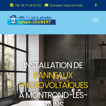
Tél: 04 77 26 37 52
Envoyez-nous un mail
INSTALLATION DE
PANNEAUX
PHOTOVOLTAÏQUES
À MONTROND-LES-
BAINS