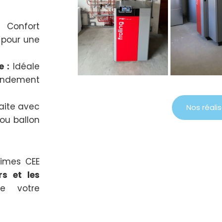
:
Confort
e pour une
 :
Idéale
rendement
aite avec
Nos réali
ou ballon
rimes CEE
rs et les
e votre