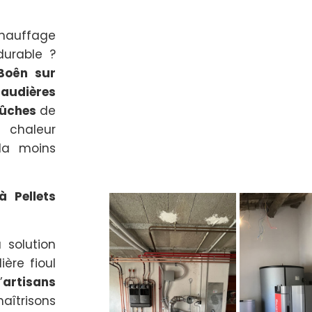
chauffage
durable ?
Boên sur
audières
bûches
de
 chaleur
 la moins
à Pellets
 solution
ère fioul
’
artisans
îtrisons