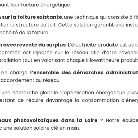
isant leur facture énergétique.
 sur la toiture existante
, une technique qui consiste à fi
r la structure du toit. Cette solution garantit une instal
nchéité de la toiture.
avec revente du surplus
. L’électricité produite est util
nsommée est injectée sur le réseau afin d’être revend
stallation tout en valorisant chaque kilowattheure produit
s en charge
l’ensemble des démarches administrat
 raccordement au réseau.
s une démarche globale d’optimisation énergétique puisq
ettant de réduire davantage la consommation d’éner
eaux photovoltaïques dans la Loire
? Notre équipe
une solution solaire clé en main.