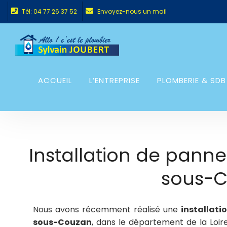
Tél: 04 77 26 37 52
Envoyez-nous un mail
ACCUEIL
L’ENTREPRISE
PLOMBERIE & SDB
Installation de panne
sous-C
Nous avons récemment réalisé une
installati
sous-Couzan
, dans le département de la Loir