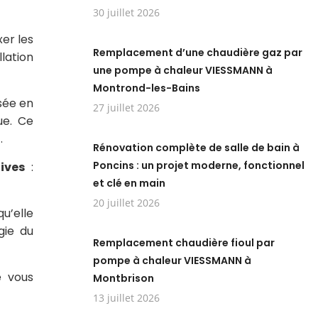
30 juillet 2026
xer les
Remplacement d’une chaudière gaz par
lation
une pompe à chaleur VIESSMANN à
Montrond-les-Bains
isée en
27 juillet 2026
ue. Ce
.
Rénovation complète de salle de bain à
Poncins : un projet moderne, fonctionnel
ives
:
et clé en main
20 juillet 2026
u’elle
gie du
Remplacement chaudière fioul par
pompe à chaleur VIESSMANN à
 vous
Montbrison
13 juillet 2026